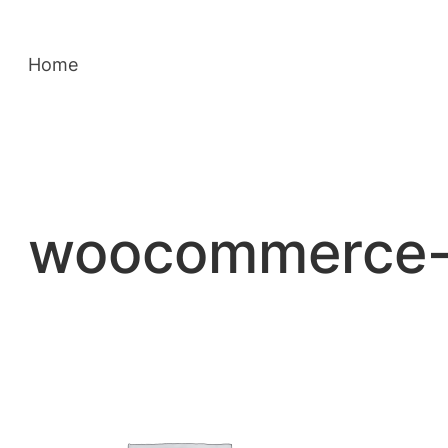
Saltar
para
Home
o
conteúdo
woocommerce-