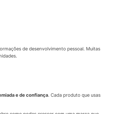
formações de desenvolvimento pessoal. Muitas
nidades.
remiada e de confiança
. Cada produto que usas
scobre como podes crescer com uma marca que