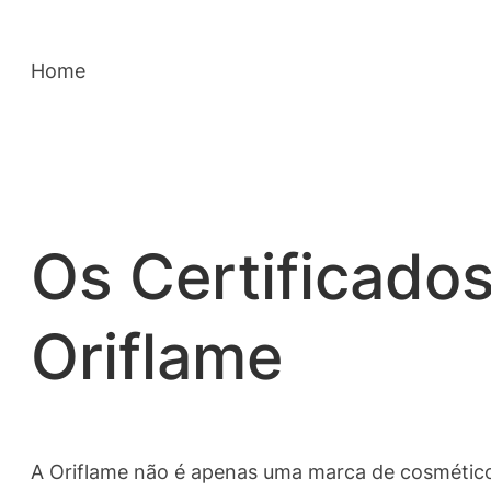
Saltar
para
Home
o
conteúdo
Os Certificado
Oriflame
A Oriflame não é apenas uma marca de cosméticos