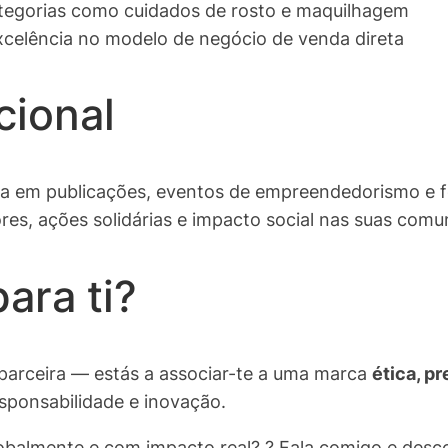
egorias como cuidados de rosto e maquilhagem
xcelência no modelo de negócio de venda direta
ional
ada em publicações, eventos de empreendedorismo e 
ores, ações solidárias e impacto social nas suas comu
para ti?
 parceira — estás a associar-te a uma marca
ética, p
esponsabilidade e inovação.
lobalmente e com impacto real? ? Fala comigo e de