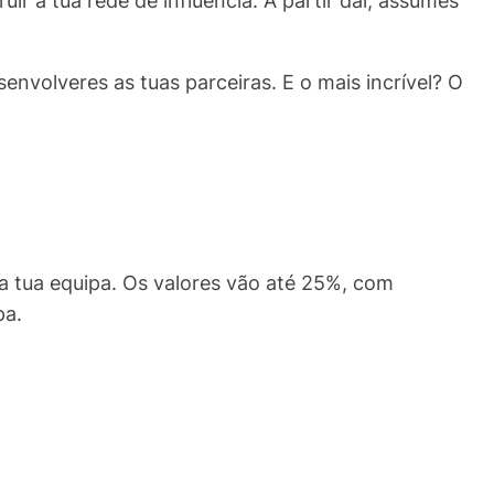
ir a tua rede de influência. A partir daí, assumes
senvolveres as tuas parceiras. E o mais incrível? O
a tua equipa. Os valores vão até 25%, com
pa.