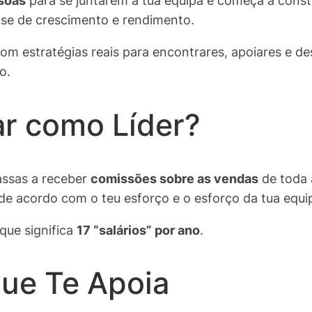
soas
para se juntarem à tua equipa e começa a constru
se de crescimento e rendimento.
com estratégias reais para encontrares, apoiares e de
o.
r como Líder?
assas a receber
comissões sobre as vendas
de toda 
e acordo com o teu esforço e o esforço da tua equi
que significa
17 “salários” por ano
.
e Te Apoia