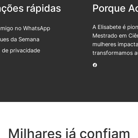
ações rápidas
Porque Ac
A Elisabete é pio
omigo no WhatsApp
Mestrado em Ciên
ues da Semana
mulheres impacta
a de privacidade
transformamos a
Facebook
Milhares já confiam