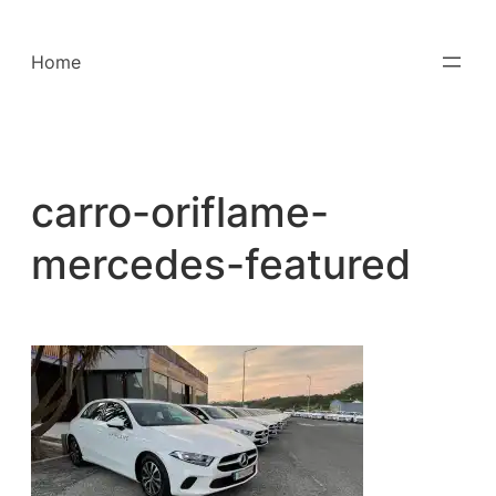
Saltar
para
Home
o
conteúdo
carro-oriflame-
mercedes-featured