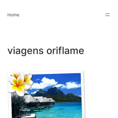
Saltar
para
Home
o
conteúdo
viagens oriflame