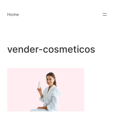
Saltar
para
Home
o
conteúdo
vender-cosmeticos