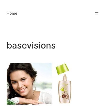
Saltar
para
Home
o
conteúdo
basevisions