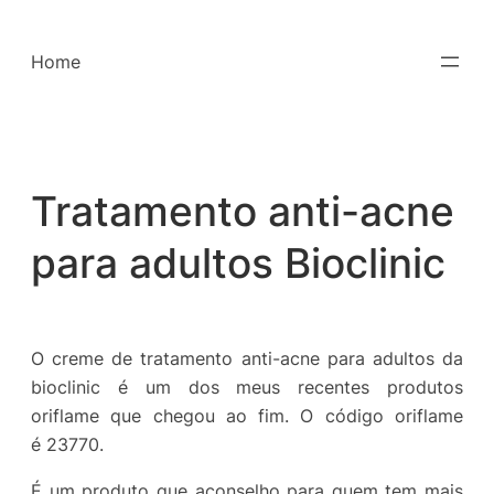
Saltar
para
Home
o
conteúdo
Tratamento anti-acne
para adultos Bioclinic
O creme de tratamento anti-acne para adultos da
bioclinic é um dos meus recentes produtos
oriflame que chegou ao fim. O código oriflame
é 23770.
É um produto que aconselho para quem tem mais