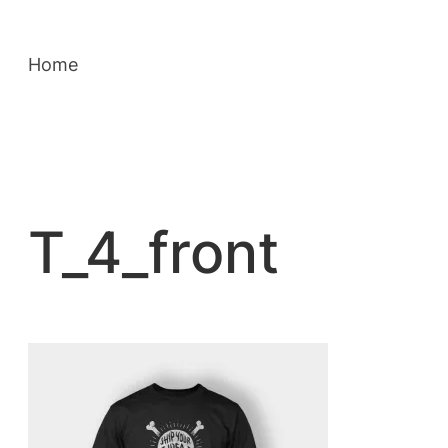
Saltar
para
Home
o
conteúdo
T_4_front