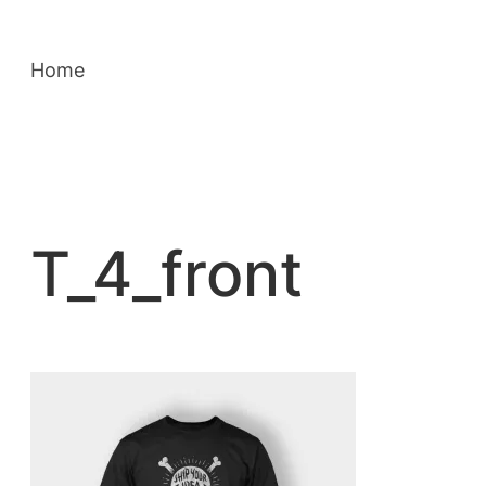
Saltar
para
Home
o
conteúdo
T_4_front