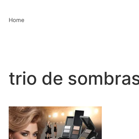
Saltar
para
Home
o
conteúdo
trio de sombras