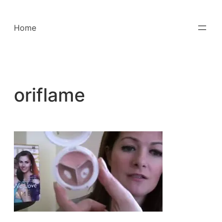
Saltar
para
Home
o
conteúdo
oriflame