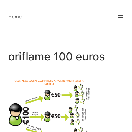
Saltar
para
Home
o
conteúdo
oriflame 100 euros