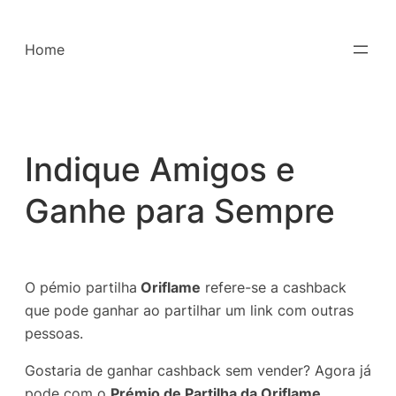
Saltar
para
Home
o
conteúdo
Indique Amigos e
Ganhe para Sempre
O pémio partilha
Oriflame
refere-se a cashback
que pode ganhar ao partilhar um link com outras
pessoas.
Gostaria de ganhar cashback sem vender? Agora já
pode com o
Prémio de Partilha da Oriflame
.