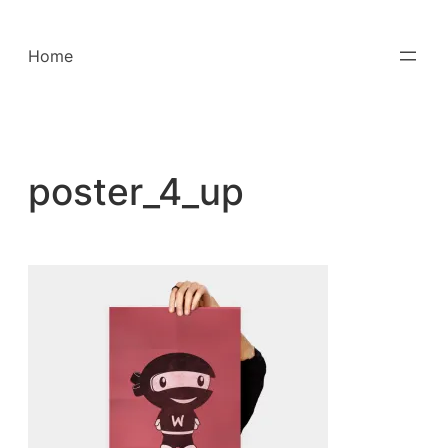
Saltar
para
Home
o
conteúdo
poster_4_up