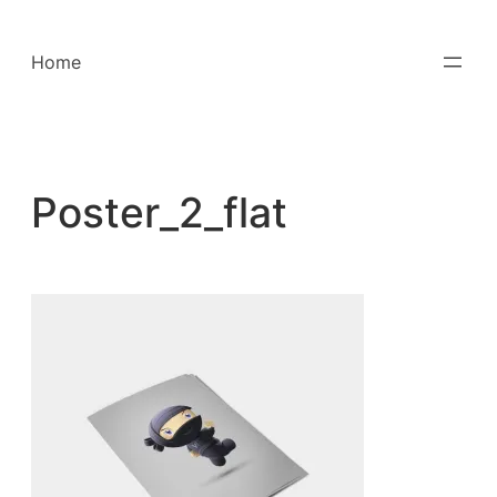
Saltar
para
Home
o
conteúdo
Poster_2_flat