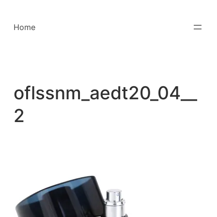
Saltar
para
Home
o
conteúdo
oflssnm_aedt20_04__
2