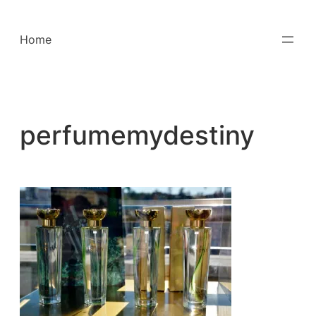
Saltar
para
Home
o
conteúdo
perfumemydestiny