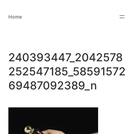
Saltar
para
Home
o
conteúdo
240393447_2042578
252547185_58591572
69487092389_n