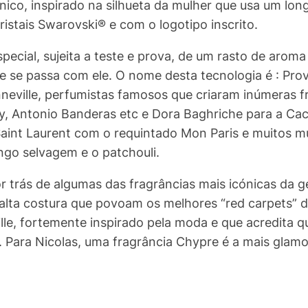
único, inspirado na silhueta da mulher que usa um lo
istais Swarovski® e com o logotipo inscrito.
cial, sujeita a teste e prova, de um rasto de aroma 
e se passa com ele. O nome desta tecnologia é : Prov
neville, perfumistas famosos que criaram inúmeras 
y, Antonio Banderas etc e Dora Baghriche para a Ca
int Laurent com o requintado Mon Paris e muitos mu
go selvagem e o patchouli.
r trás de algumas das fragrâncias mais icónicas da 
alta costura que povoam os melhores “red carpets” d
le, fortemente inspirado pela moda e que acredita 
. Para Nicolas, uma fragrância Chypre é a mais glam