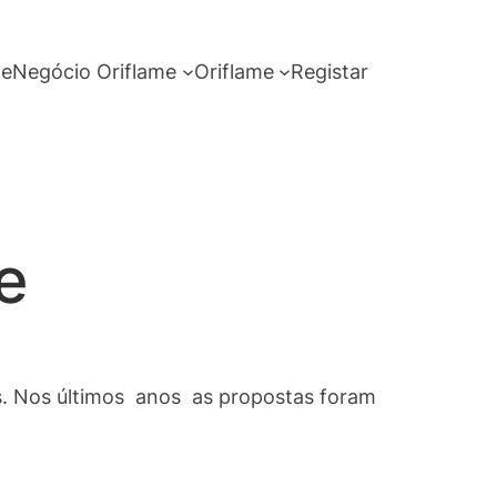
me
Negócio Oriflame
Oriflame
Registar
e
s. Nos últimos anos as propostas foram