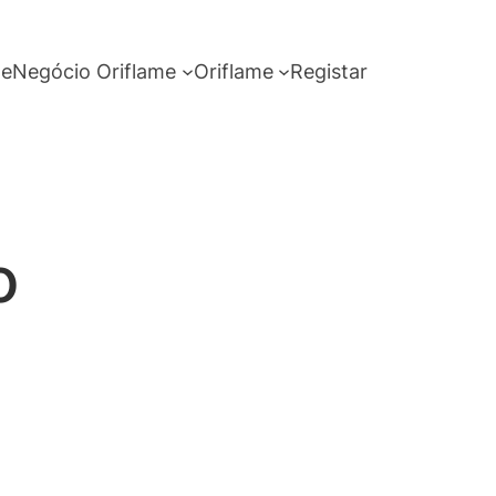
me
Negócio Oriflame
Oriflame
Registar
o