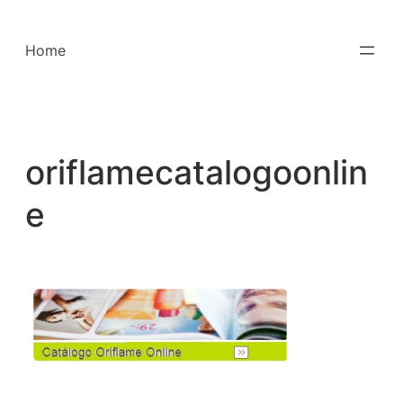
Saltar
para
Home
o
conteúdo
oriflamecatalogoonlin
e