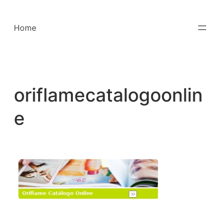
Saltar
para
Home
o
conteúdo
oriflamecatalogoonlin
e