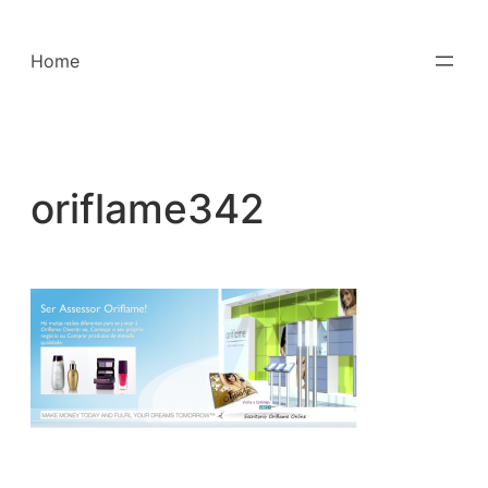
Saltar
para
Home
o
conteúdo
oriflame342