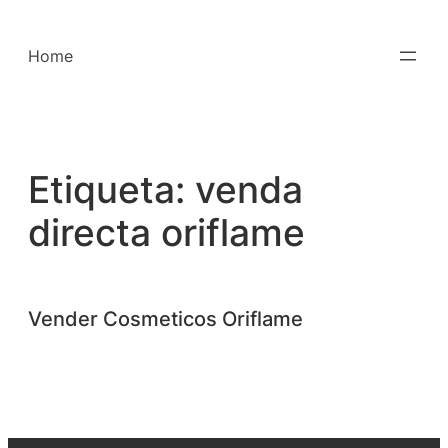
Saltar
para
Home
o
conteúdo
Etiqueta:
venda
directa oriflame
Vender Cosmeticos Oriflame