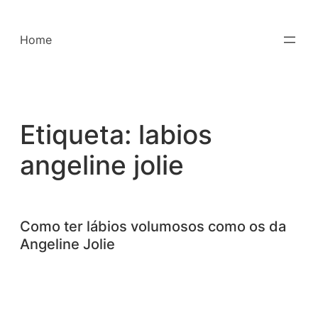
Saltar
para
Home
o
conteúdo
Etiqueta:
labios
angeline jolie
Como ter lábios volumosos como os da
Angeline Jolie