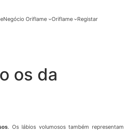
me
Negócio Oriflame
Oriflame
Registar
o os da
sos
. Os lábios volumosos também representam