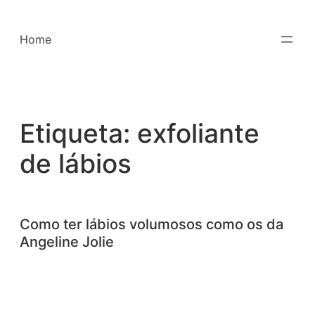
Saltar
para
Home
o
conteúdo
Etiqueta:
exfoliante
de lábios
Como ter lábios volumosos como os da
Angeline Jolie