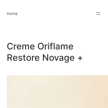
Saltar
para
Home
o
conteúdo
Creme Oriflame
Restore Novage +