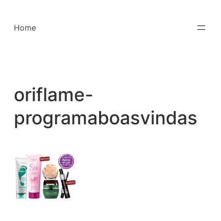
Saltar
para
Home
o
conteúdo
oriflame-
programaboasvindas