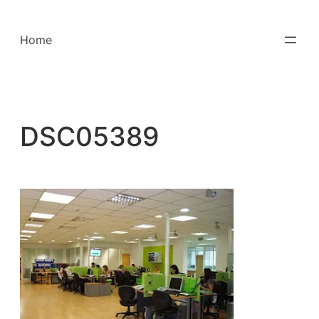
Saltar
para
Home
o
conteúdo
DSC05389