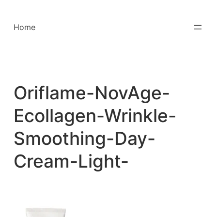
Saltar
para
Home
o
conteúdo
Oriflame-NovAge-
Ecollagen-Wrinkle-
Smoothing-Day-
Cream-Light-