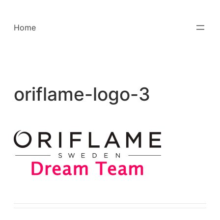
Saltar
para
Home
o
conteúdo
oriflame-logo-3