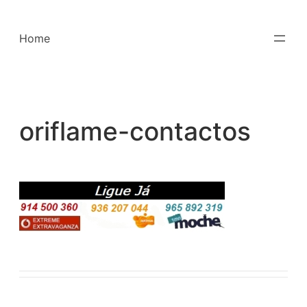
Saltar
para
Home
o
conteúdo
oriflame-contactos