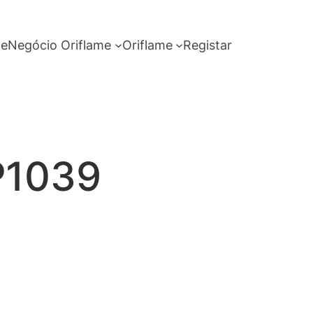
me
Negócio Oriflame
Oriflame
Registar
P1039