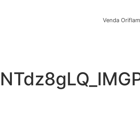
Venda Orifla
NTdz8gLQ_IMG