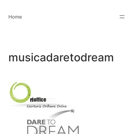
Saltar
para
Home
o
conteúdo
musicadaretodream