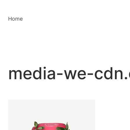
Saltar
para
Home
o
conteúdo
media-we-cdn.