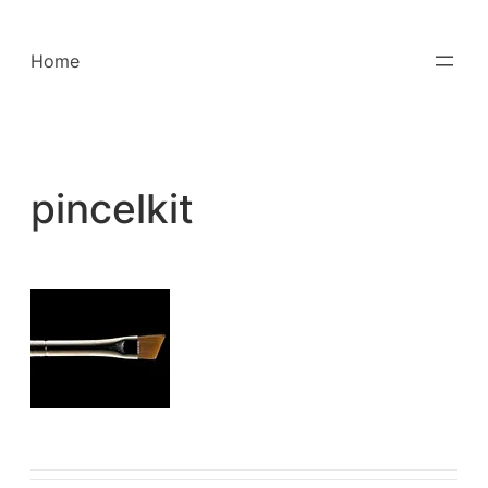
Saltar
para
Home
o
conteúdo
pincelkit