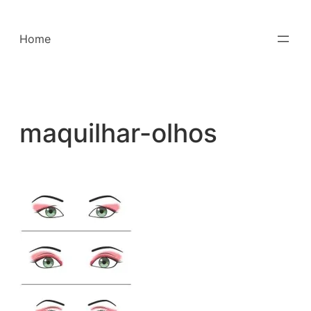
Saltar
para
Home
o
conteúdo
maquilhar-olhos