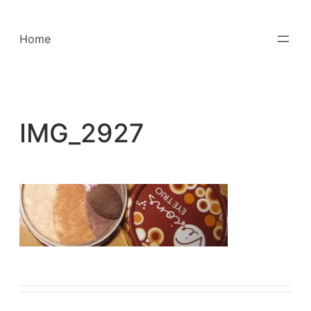
Saltar
para
Home
o
conteúdo
IMG_2927