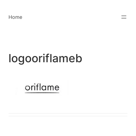
Saltar
para
Home
o
conteúdo
logooriflameb