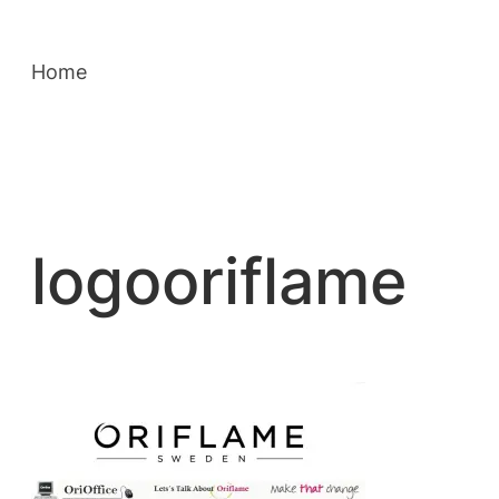
Saltar
para
Home
o
conteúdo
logooriflame