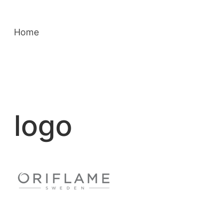
Saltar
para
Home
o
conteúdo
logo