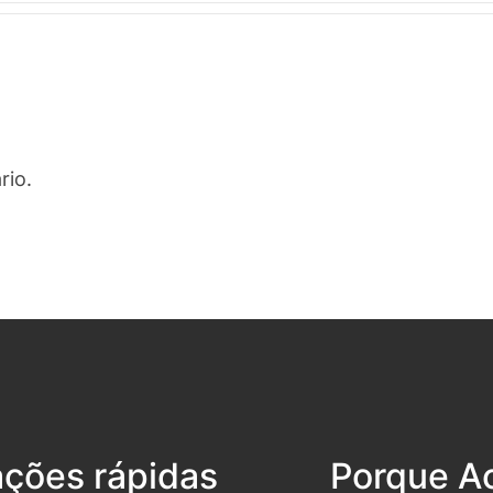
rio.
ações rápidas
Porque Ac