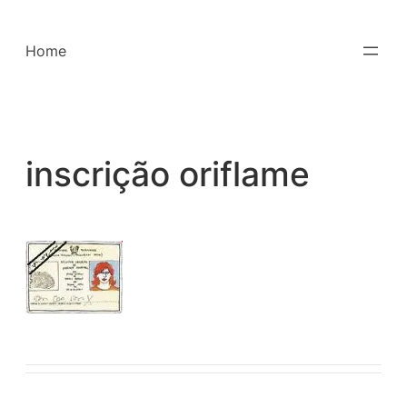
Saltar
para
Home
o
conteúdo
inscrição oriflame