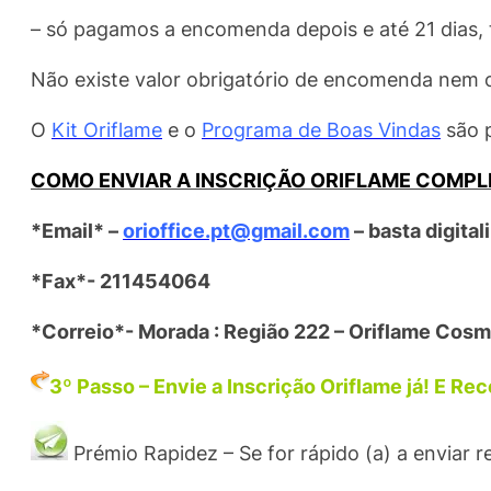
– só pagamos a encomenda depois e até 21 dias,
Não existe valor obrigatório de encomenda nem 
O
Kit Oriflame
e o
Programa de Boas Vindas
são p
COMO ENVIAR A INSCRIÇÃO ORIFLAME COMPL
*Email* –
o
rioffice.pt@gmail.com
– basta digital
*Fax*- 211454064
*Correio*- Morada : Região 222 – Oriflame Cosme
3º Passo – Envie a Inscrição Oriflame já! E R
Prémio Rapidez – Se for rápido (a) a enviar 