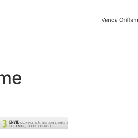
Venda Orifla
ame