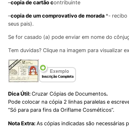
–
copia de cartão c
ontribuinte
–
copia de um comprovativo de morada
*- recibo
seus pais).
Se for casado (a) pode enviar em nome do cônju
Tem duvidas? Clique na imagem para visualizar e
Di
ca
Útil:
Cruzar Cópias de Documentos
.
Pode colocar na cópia 2 linhas paralelas e escreve
“Só para para fins da Oriflame Cosméticos”.
Nota Extra:
As cópias indicadas são necessárias 