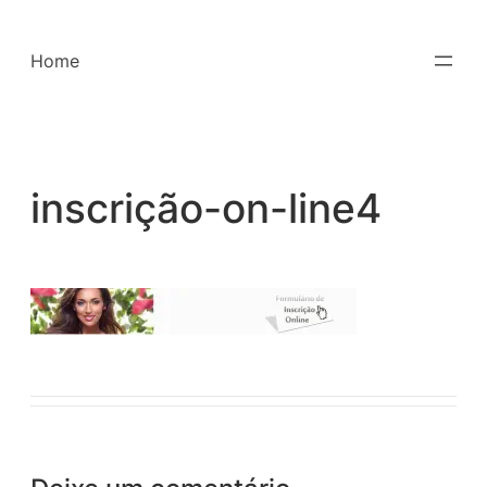
Saltar
para
Home
o
conteúdo
inscrição-on-line4