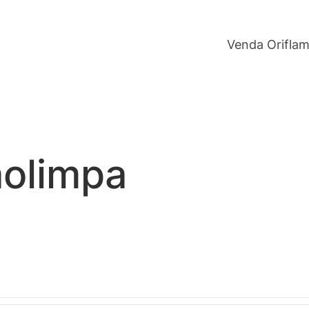
Venda Orifla
ãolimpa