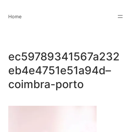
Saltar
para
Home
o
conteúdo
ec59789341567a232
eb4e4751e51a94d–
coimbra-porto