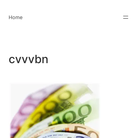
Saltar
para
Home
o
conteúdo
cvvvbn