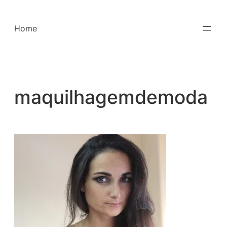
Saltar
para
Home
o
conteúdo
maquilhagemdemoda